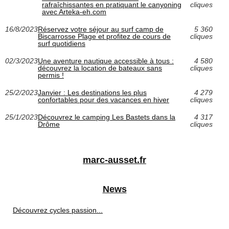
rafraîchissantes en pratiquant le canyoning
cliques
avec Arteka-eh.com
16/8/2023
Réservez votre séjour au surf camp de
5 360
Biscarrosse Plage et profitez de cours de
cliques
surf quotidiens
02/3/2023
Une aventure nautique accessible à tous :
4 580
découvrez la location de bateaux sans
cliques
permis !
25/2/2023
Janvier : Les destinations les plus
4 279
confortables pour des vacances en hiver
cliques
25/1/2023
Découvrez le camping Les Bastets dans la
4 317
Drôme
cliques
marc-ausset.fr
News
Découvrez cycles passion...