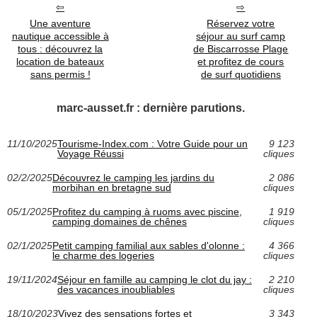
Une aventure
Réservez votre
nautique accessible à
séjour au surf camp
tous : découvrez la
de Biscarrosse Plage
location de bateaux
et profitez de cours
sans permis !
de surf quotidiens
marc-ausset.fr : dernière parutions.
11/10/2025
Tourisme-Index.com : Votre Guide pour un
9 123
Voyage Réussi
cliques
02/2/2025
Découvrez le camping les jardins du
2 086
morbihan en bretagne sud
cliques
05/1/2025
Profitez du camping à ruoms avec piscine,
1 919
camping domaines de chênes
cliques
02/1/2025
Petit camping familial aux sables d'olonne :
4 366
le charme des logeries
cliques
19/11/2024
Séjour en famille au camping le clot du jay :
2 210
des vacances inoubliables
cliques
18/10/2023
Vivez des sensations fortes et
3 343