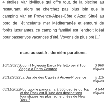
4 étoiles Var idyllique qui offre tout, de la piscine au
restaurant, alors ne cherchez pas plus loin que le
camping Var en Provence-Alpes-Côte d'Azur. Situé au
bord de l'étincelante mer Méditerranée et entouré de
forêts luxuriantes, ce camping familial est l'endroit idéal
pour passer vos vacances d'été. Voyons de plus prè [
...
]
marc-ausset.fr : dernière parutions.
10/4/2023
Scopri il Noleggio Barca Perfetto per il Tuo
3 960
Viaggio a Porto Cesareo
cliques
26/12/2022
La Bastide des Cyprès à Aix-en-Provence
5 115
cliques
03/11/2022
Pourquoi le panorama à 360 degrés du Top
4 544
of the Rock est-il l'une des destinations
cliques
touristiques les plus recherchées de New
York ?