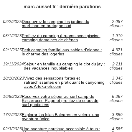
marc-ausset.fr : dernière parutions.
02/2/2025
Découvrez le camping les jardins du
2 087
morbihan en bretagne sud
cliques
05/1/2025
Profitez du camping à ruoms avec piscine,
1 919
camping domaines de chênes
cliques
02/1/2025
Petit camping familial aux sables d'olonne :
4 371
le charme des logeries
cliques
19/11/2024
Séjour en famille au camping le clot du jay :
2 211
des vacances inoubliables
cliques
18/10/2023
Vivez des sensations fortes et
3 345
rafraîchissantes en pratiquant le canyoning
cliques
avec Arteka-eh.com
16/8/2023
Réservez votre séjour au surf camp de
5 367
Biscarrosse Plage et profitez de cours de
cliques
surf quotidiens
17/7/2023
Explorar las Islas Baleares en velero: una
3 659
aventura única
cliques
02/3/2023
Une aventure nautique accessible à tous :
4 585